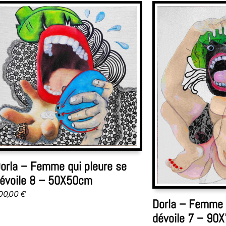
orla – Femme qui pleure se
évoile 8 – 50X50cm
00,00
€
Dorla – Femme q
dévoile 7 – 90