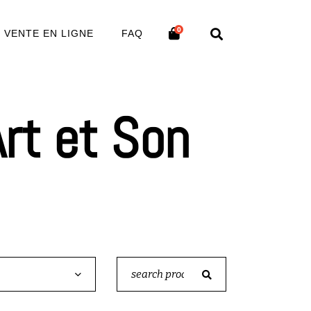
0
VENTE EN LIGNE
FAQ
rt et Son
Search
for: