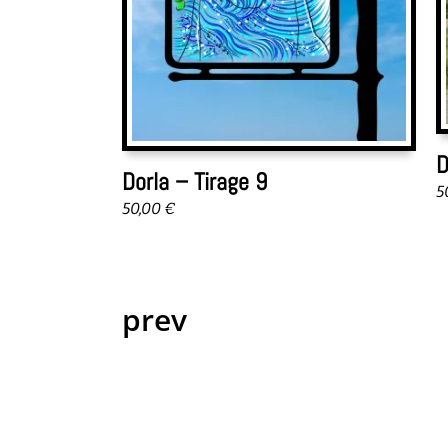
D
Dorla – Tirage 9
5
50,00
€