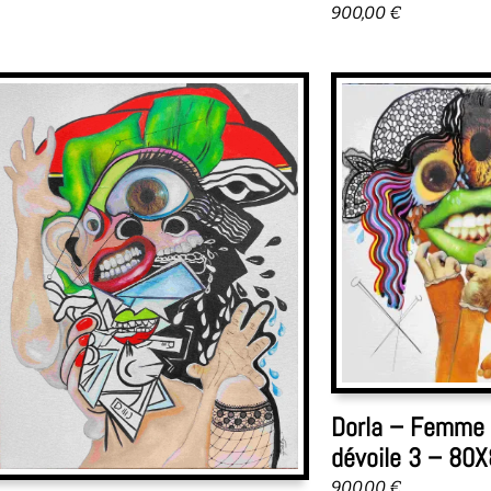
900,00
€
Dorla – Femme q
dévoile 3 – 80
900,00
€