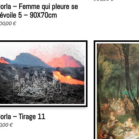
orla – Femme qui pleure se
évoile 5 – 90X70cm
00,00
€
orla – Tirage 11
0,00
€