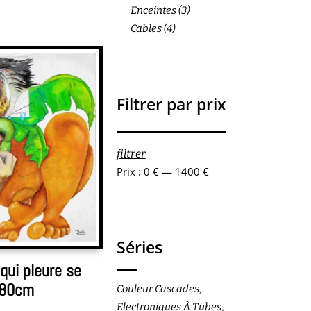
Enceintes
(3)
Cables
(4)
Filtrer par prix
Prix
Prix
filtrer
min
max
Prix :
0 €
—
1400 €
Séries
ui pleure se
X80cm
Couleur Cascades
Electroniques À Tubes