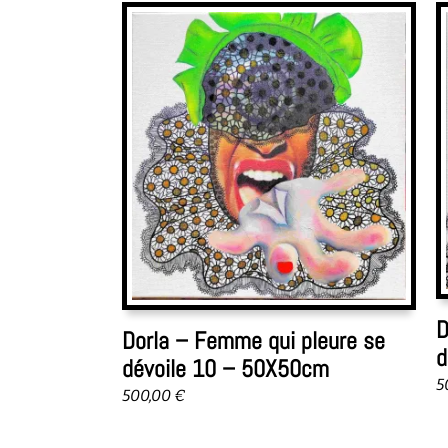
popularité
D
Dorla – Femme qui pleure se
d
dévoile 10 – 50X50cm
5
500,00
€