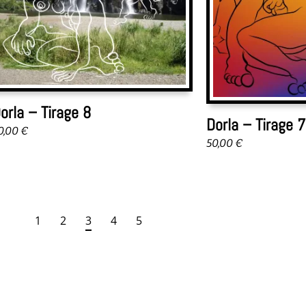
orla – Tirage 8
Dorla – Tirage 7
0,00
€
50,00
€
1
2
3
4
5