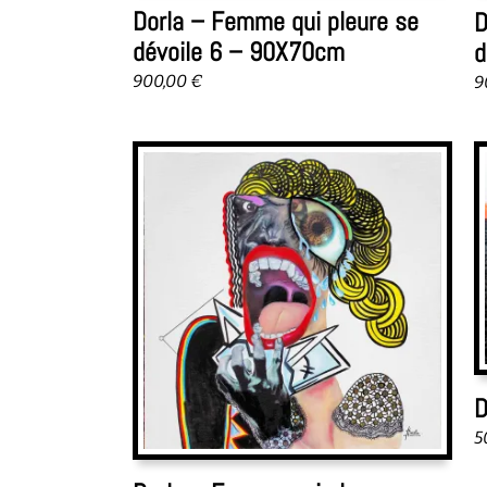
Dorla – Femme qui pleure se
D
dévoile 6 – 90X70cm
d
900,00
€
9
D
5