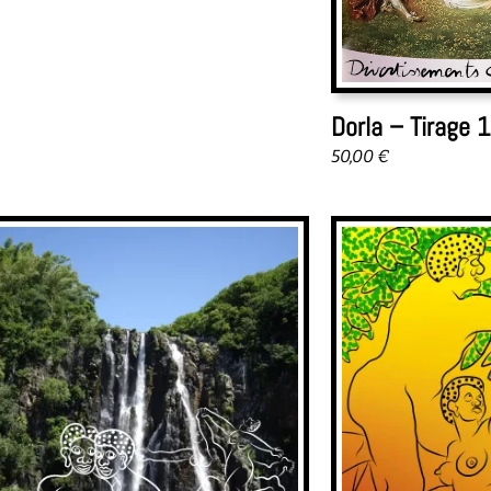
Dorla – Tirage 
50,00
€