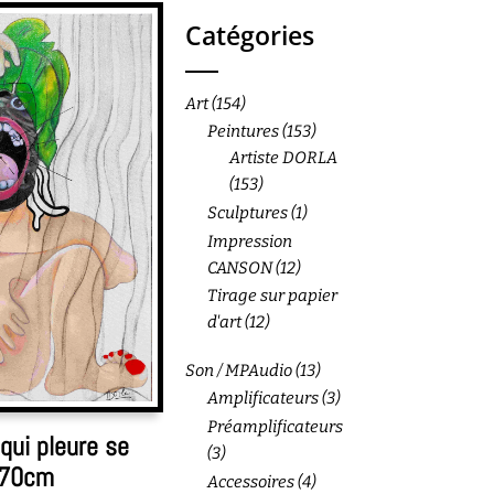
Catégories
Art
(154)
Peintures
(153)
Artiste DORLA
(153)
Sculptures
(1)
Impression
CANSON
(12)
Tirage sur papier
d'art
(12)
Son / MPAudio
(13)
Amplificateurs
(3)
Préamplificateurs
ui pleure se
(3)
X70cm
Accessoires
(4)