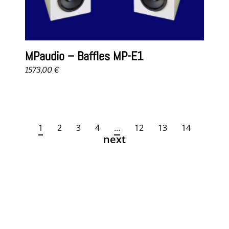
MPaudio – Baffles MP-E1
1573,00
€
1
2
3
4
…
12
13
14