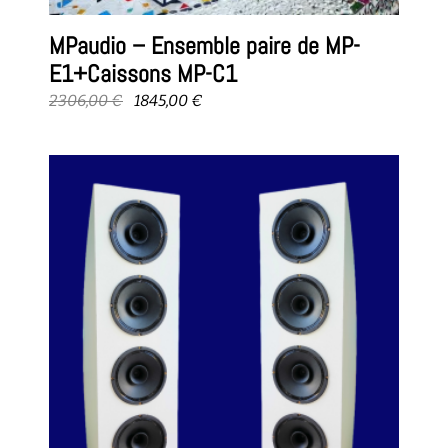
MPaudio – Ensemble paire de MP-
E1+Caissons MP-C1
Le
Le
2306,00
€
1845,00
€
prix
prix
initial
actuel
était :
est :
2306,00 €.
1845,00 €.