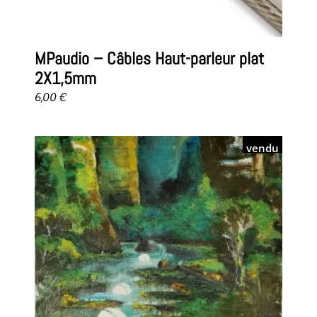
MPaudio – Câbles Haut-parleur plat
2X1,5mm
6,00
€
vendu
lire la suite