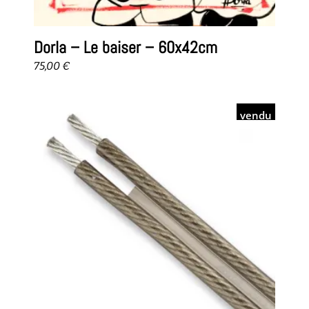
Dorla – Le baiser – 60x42cm
75,00
€
vendu
lire la suite