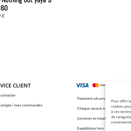
×60
0
€
VICE CLIENT
contacter
Paiement sécurisé via Stripe ou 
Pour offrir 
compte / mes commandes
cookies pour
Chaque oeuvre est unique et signé
à ces techn
de navigatio
Livraison et installation OFFERTE
consentement
Expéditions hors Île de la Réuni