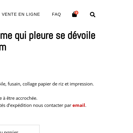
0
VENTE EN LIGNE
FAQ
me qui pleure se dévoile
cm
ile, fusain, collage papier de riz et impression.
e à être accrochée.
és d’expédition nous contacter par
email
.
au panier