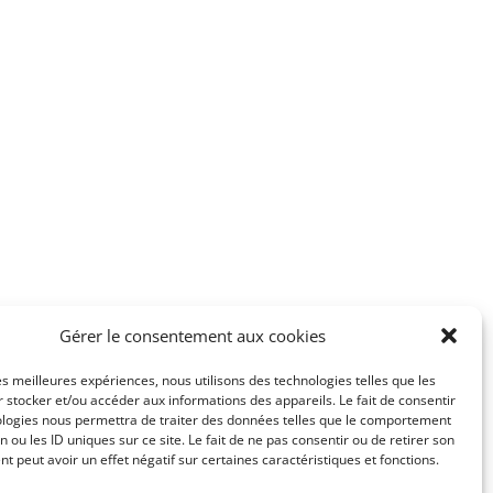
Gérer le consentement aux cookies
Paypal.
les meilleures expériences, nous utilisons des technologies telles que les
 stocker et/ou accéder aux informations des appareils. Le fait de consentir
e, fournie avec une facture et un certificat d’authenticité.
ologies nous permettra de traiter des données telles que le comportement
n ou les ID uniques sur ce site. Le fait de ne pas consentir ou de retirer son
S sur La Réunion à partir de 500€ d’achat.
 peut avoir un effet négatif sur certaines caractéristiques et fonctions.
on, merci de nous contacter au préalable par
email
.