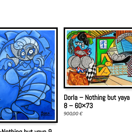
Dorla – Nothing but yaya
8 – 60×73
900,00
€
 -Nothing but yaya 9