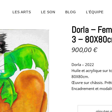
LES ARTS
LE SON
BLOG
L’ÉQUIPE
Dorla – Fem
3 – 80X80
900,00
€
Dorla – 2022
Huile et acrylique sur to
80X80cm.
Œuvre sur châssis. Prêt
Encadrement et modalit
ajouter 