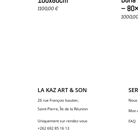
100x80cm
– 80
1100,00
€
1000,0
LA KAZ ART & SON
SER
26 rue François Isautier,
Nous 
Saint-Pierre, Île de la Réunion
Mon 
Uniquement sur rendez-vous
FAQ
+262 692 85 16 13