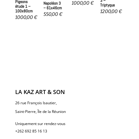
3 –
Pigeons
1000,00
€
Napoléon 3
Triptyque
étude 1 –
– 61x46cm
100x80cm
1200,00
€
550,00
€
1000,00
€
LA KAZ ART & SON
26 rue François Isautier,
Saint-Pierre, Île de la Réunion
Uniquement sur rendez-vous
+262 692 85 16 13