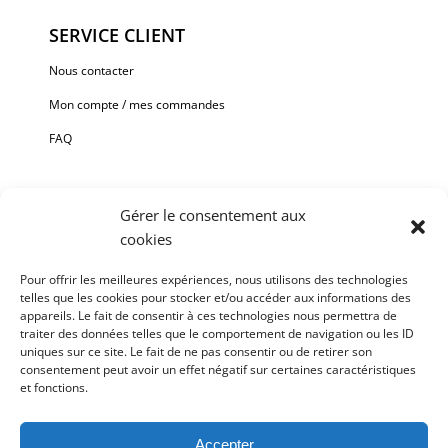
SERVICE CLIENT
Nous contacter
Mon compte / mes commandes
FAQ
Gérer le consentement aux
cookies
Paiement sécurisé via Stripe ou Paypal.
Pour offrir les meilleures expériences, nous utilisons des technologies
telles que les cookies pour stocker et/ou accéder aux informations des
Chaque oeuvre est unique et signée, fournie avec une facture
appareils. Le fait de consentir à ces technologies nous permettra de
et un certificat d’authenticité.
traiter des données telles que le comportement de navigation ou les ID
uniques sur ce site. Le fait de ne pas consentir ou de retirer son
Livraison et installation OFFERTES sur La Réunion à partir de
consentement peut avoir un effet négatif sur certaines caractéristiques
500€ d’achat.
et fonctions.
Expéditions hors Île de la Réunion, merci de nous contacter au
préalable par
email
.
Accepter