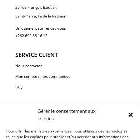
26 rue François Isautier,
Saint-Pierre, Île de la Réunion
Uniquement sur rendez-vous
+262 692 85 16 13
SERVICE CLIENT
Nous contacter
Mon compte / mes commandes
FAQ
Gérer le consentement aux
cookies
Paiement sécurisé via Stripe ou Paypal.
Pour offrir les meilleures expériences, nous utilisons des technologies
telles que les cookies pour stocker et/ou accéder aux informations des
Chaque oeuvre est unique et signée, fournie avec une facture