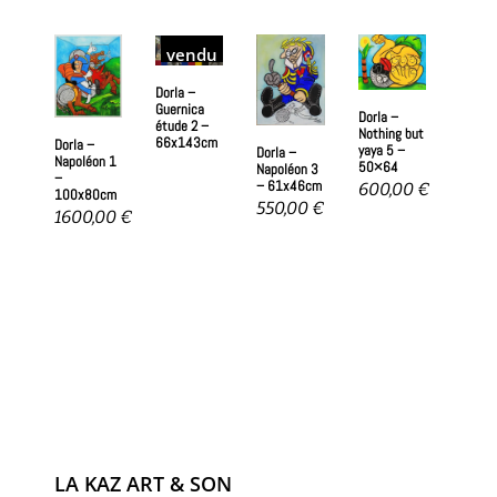
vendu
lire
Dorla –
la
Guernica
Dorla –
étude 2 –
Nothing but
suite
66x143cm
Dorla –
yaya 5 –
Dorla –
Napoléon 1
50×64
Napoléon 3
–
– 61x46cm
600,00
€
100x80cm
550,00
€
1600,00
€
LA KAZ ART & SON