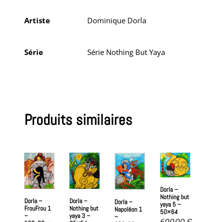
Artiste
Dominique Dorla
Série
Série Nothing But Yaya
Produits similaires
Dorla –
Nothing but
Dorla –
Dorla –
Dorla –
yaya 5 –
FrouFrou 1
Nothing but
Napoléon 1
50×64
–
yaya 3 –
–
600,00
€