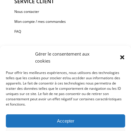
SERVICE CLIENT
Nous contacter
Mon compte / mes commandes
FAQ
Gérer le consentement aux
cookies
Paiement sécurisé via Stripe ou Paypal.
Pour offrir les meilleures expériences, nous utilisons des technologies
telles que les cookies pour stocker et/ou accéder aux informations des
Chaque oeuvre est unique et signée, fournie avec une facture
appareils. Le fait de consentir à ces technologies nous permettra de
et un certificat d’authenticité.
traiter des données telles que le comportement de navigation ou les ID
uniques sur ce site. Le fait de ne pas consentir ou de retirer son
Livraison et installation OFFERTES sur La Réunion à partir de
consentement peut avoir un effet négatif sur certaines caractéristiques
500€ d’achat.
et fonctions.
Expéditions hors Île de la Réunion, merci de nous contacter au
préalable par
email
.
Accepter