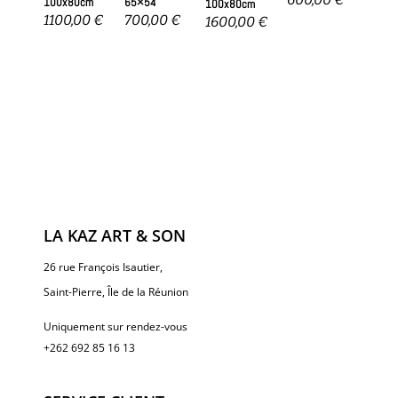
100x80cm
65×54
100x80cm
1100,00
€
700,00
€
1600,00
€
LA KAZ ART & SON
26 rue François Isautier,
Saint-Pierre, Île de la Réunion
Uniquement sur rendez-vous
+262 692 85 16 13