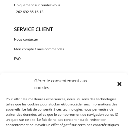
Uniquement sur rendez-vous
+262 692 85 16 13
SERVICE CLIENT
Nous contacter
Mon compte / mes commandes
FAQ
Gérer le consentement aux
cookies
Paiement sécurisé via Stripe ou Paypal.
Pour offrir les meilleures expériences, nous utilisons des technologies
telles que les cookies pour stocker et/ou accéder aux informations des
Chaque oeuvre est unique et signée, fournie avec une facture
appareils. Le fait de consentir à ces technologies nous permettra de
et un certificat d’authenticité.
traiter des données telles que le comportement de navigation ou les ID
uniques sur ce site. Le fait de ne pas consentir ou de retirer son
Livraison et installation OFFERTES sur La Réunion à partir de
consentement peut avoir un effet négatif sur certaines caractéristiques