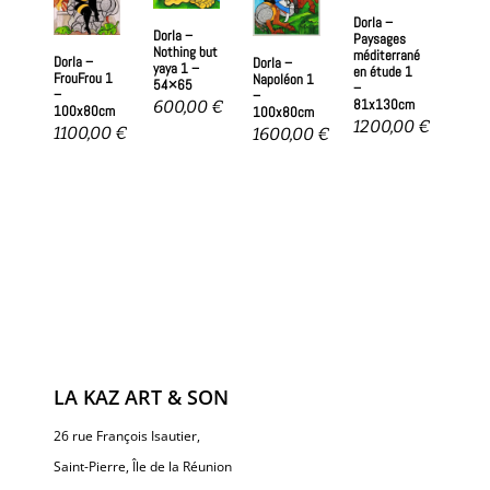
Dorla –
Dorla –
Paysages
Nothing but
méditerrané
Dorla –
Dorla –
yaya 1 –
en étude 1
FrouFrou 1
Napoléon 1
54×65
–
–
–
81x130cm
600,00
€
100x80cm
100x80cm
1200,00
€
1100,00
€
1600,00
€
LA KAZ ART & SON
26 rue François Isautier,
Saint-Pierre, Île de la Réunion