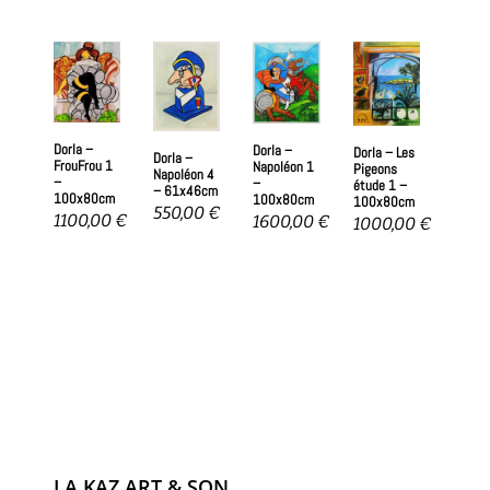
Dorla –
Dorla –
Dorla – Les
Dorla –
FrouFrou 1
Napoléon 1
Pigeons
Napoléon 4
–
–
étude 1 –
– 61x46cm
100x80cm
100x80cm
100x80cm
550,00
€
1100,00
€
1600,00
€
1000,00
€
LA KAZ ART & SON