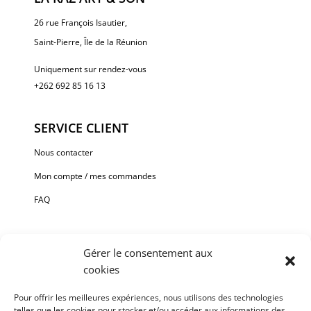
26 rue François Isautier,
Saint-Pierre, Île de la Réunion
Uniquement sur rendez-vous
+262 692 85 16 13
SERVICE CLIENT
Nous contacter
Mon compte / mes commandes
FAQ
Gérer le consentement aux
cookies
Paiement sécurisé via Stripe ou Paypal.
Pour offrir les meilleures expériences, nous utilisons des technologies
telles que les cookies pour stocker et/ou accéder aux informations des