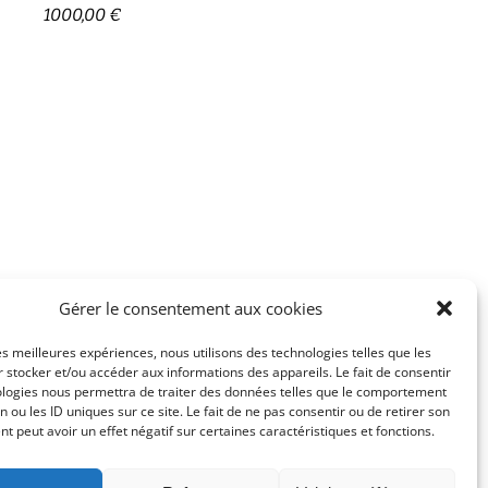
1000,00
€
Gérer le consentement aux cookies
Paypal.
les meilleures expériences, nous utilisons des technologies telles que les
 stocker et/ou accéder aux informations des appareils. Le fait de consentir
e, fournie avec une facture et un certificat d’authenticité.
ologies nous permettra de traiter des données telles que le comportement
n ou les ID uniques sur ce site. Le fait de ne pas consentir ou de retirer son
S sur La Réunion à partir de 500€ d’achat.
 peut avoir un effet négatif sur certaines caractéristiques et fonctions.
on, merci de nous contacter au préalable par
email
.