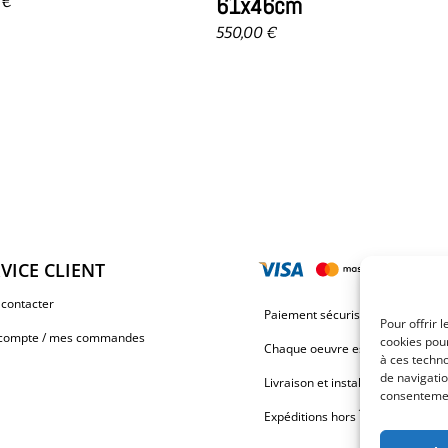
61x46cm
0
€
550,00
€
VICE CLIENT
contacter
Paiement sécurisé via Stripe ou 
Pour offrir 
compte / mes commandes
cookies pour
Chaque oeuvre est unique et signé
à ces techn
de navigatio
Livraison et installation OFFERTE
consentement
Expéditions hors Île de la Réuni