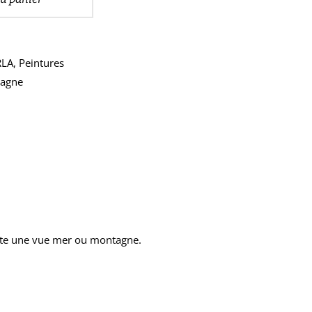
RLA
,
Peintures
tagne
haite une vue mer ou montagne.