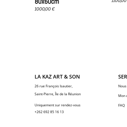
80x60cm
1100,0
1000,00
€
LA KAZ ART & SON
SER
26 rue François Isautier,
Nous 
Saint-Pierre, Île de la Réunion
Mon 
Uniquement sur rendez-vous
FAQ
+262 692 85 16 13