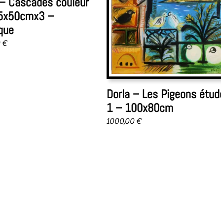
 – Cascades couleur
5x50cmx3 –
yque
0
€
Dorla – Les Pigeons étud
1 – 100x80cm
1000,00
€