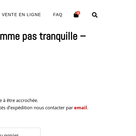
0
VENTE EN LIGNE
FAQ
omme pas tranquille –
e à être accrochée.
és d’expédition nous contacter par
email
.
au panier