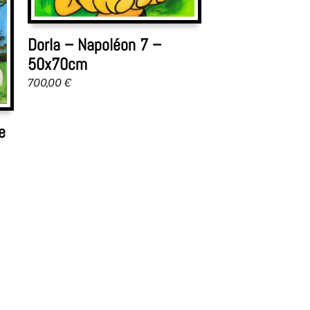
Dorla – Napoléon 7 –
50x70cm
700,00
€
e