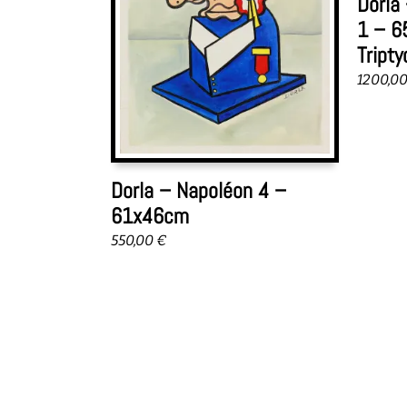
Dorla
1 – 6
Tript
1200,0
Dorla – Napoléon 4 –
61x46cm
550,00
€