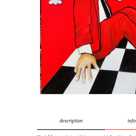
description
inf