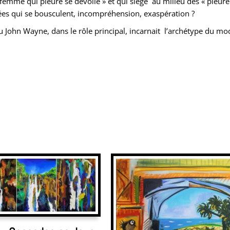
 femme qui pleure se dévoile » et qui siège au milieu des « pleure
ées qui se bousculent, incompréhension, exaspération ?
 ou John Wayne, dans le rôle principal, incarnait l’archétype du m