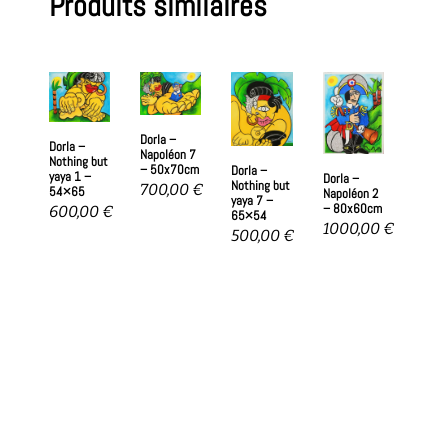
Produits similaires
Dorla –
Dorla –
Napoléon 7
Nothing but
– 50x70cm
Dorla –
yaya 1 –
Dorla –
Nothing but
700,00
€
54×65
Napoléon 2
yaya 7 –
– 80x60cm
600,00
€
65×54
1000,00
€
500,00
€